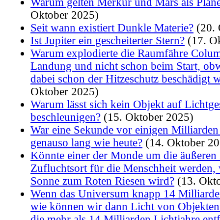
Warum gelten Merkur und Mars als Plan
Oktober 2025)
Seit wann existiert Dunkle Materie?
(20. 
Ist Jupiter ein gescheiterter Stern?
(17. O
Warum explodierte die Raumfähre Columb
Landung und nicht schon beim Start, ob
dabei schon der Hitzeschutz beschädigt 
Oktober 2025)
Warum lässt sich kein Objekt auf Lichtg
beschleunigen?
(15. Oktober 2025)
War eine Sekunde vor einigen Milliarden
genauso lang wie heute?
(14. Oktober 20
Könnte einer der Monde um die äußeren 
Zufluchtsort für die Menschheit werden,
Sonne zum Roten Riesen wird?
(13. Okt
Wenn das Universum knapp 14 Milliarden 
wie können wir dann Licht von Objekte
die mehr als 14 Milliarden Lichtjahre ent