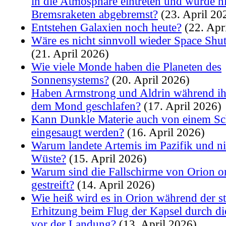
in die Atmosphäre eintreten und wurde n
Bremsraketen abgebremst?
(23. April 20
Entstehen Galaxien noch heute?
(22. Apr
Wäre es nicht sinnvoll wieder Space Shut
(21. April 2026)
Wie viele Monde haben die Planeten des
Sonnensystems?
(20. April 2026)
Haben Armstrong und Aldrin während ihr
dem Mond geschlafen?
(17. April 2026)
Kann Dunkle Materie auch von einem S
eingesaugt werden?
(16. April 2026)
Warum landete Artemis im Pazifik und nic
Wüste?
(15. April 2026)
Warum sind die Fallschirme von Orion o
gestreift?
(14. April 2026)
Wie heiß wird es in Orion während der st
Erhitzung beim Flug der Kapsel durch d
vor der Landung?
(13. April 2026)