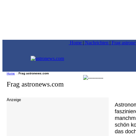
Home
|
Nachrichten
|
Frag astron
Home
:
Frag astronews.com
Frag astronews.com
Anzeige
Astronom
faszinie
manchma
schön ko
das doch