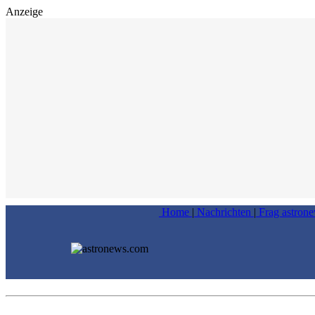
Anzeige
Home
|
Nachrichten
|
Frag astron