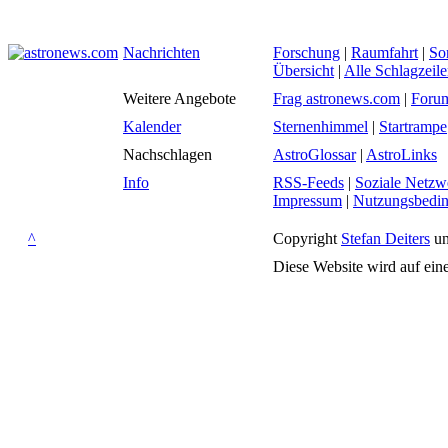
Nachrichten
Forschung
|
Raumfahrt
|
So
Übersicht
|
Alle Schlagzeil
Weitere Angebote
Frag astronews.com
|
Foru
Kalender
Sternenhimmel
|
Startrampe
Nachschlagen
AstroGlossar
|
AstroLinks
Info
RSS-Feeds
|
Soziale Netzw
Impressum
|
Nutzungsbedi
^
Copyright
Stefan Deiters
un
Diese Website wird auf ein