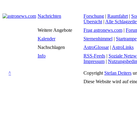
Nachrichten
Forschung
|
Raumfahrt
|
So
Übersicht
|
Alle Schlagzeil
Weitere Angebote
Frag astronews.com
|
Foru
Kalender
Sternenhimmel
|
Startrampe
Nachschlagen
AstroGlossar
|
AstroLinks
Info
RSS-Feeds
|
Soziale Netzw
Impressum
|
Nutzungsbedi
^
Copyright
Stefan Deiters
un
Diese Website wird auf ein