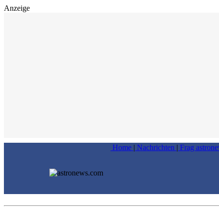
Anzeige
Home
|
Nachrichten
|
Frag astron