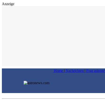
Anzeige
Home
|
Nachrichten
|
Frag astron