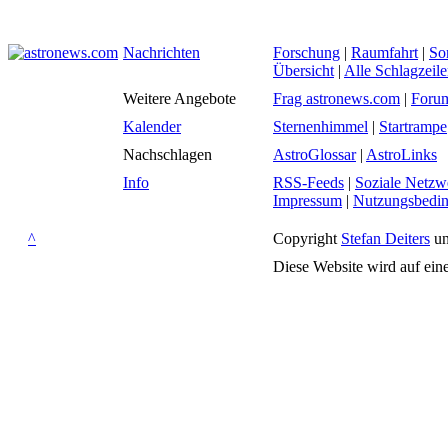
Nachrichten
Forschung
|
Raumfahrt
|
So
Übersicht
|
Alle Schlagzeil
Weitere Angebote
Frag astronews.com
|
Foru
Kalender
Sternenhimmel
|
Startrampe
Nachschlagen
AstroGlossar
|
AstroLinks
Info
RSS-Feeds
|
Soziale Netzw
Impressum
|
Nutzungsbedi
^
Copyright
Stefan Deiters
un
Diese Website wird auf ein