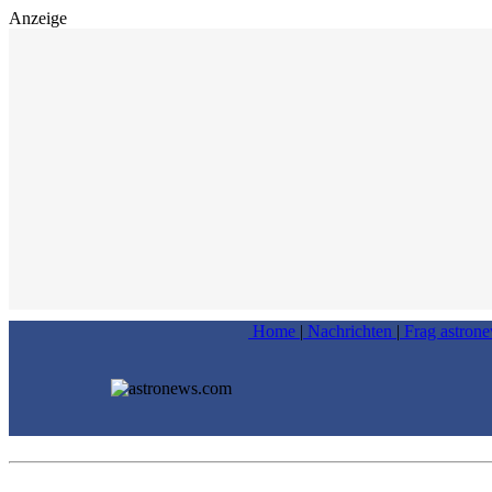
Anzeige
Home
|
Nachrichten
|
Frag astron