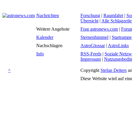
Nachrichten
Forschung
|
Raumfahrt
|
So
Übersicht
|
Alle Schlagzeil
Weitere Angebote
Frag astronews.com
|
Foru
Kalender
Sternenhimmel
|
Startrampe
Nachschlagen
AstroGlossar
|
AstroLinks
Info
RSS-Feeds
|
Soziale Netzw
Impressum
|
Nutzungsbedi
^
Copyright
Stefan Deiters
un
Diese Website wird auf ein