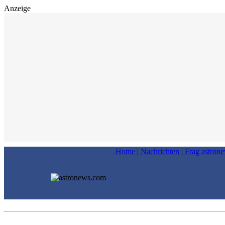
Anzeige
Home
|
Nachrichten
|
Frag astron