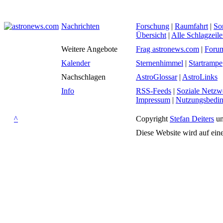
Nachrichten
Forschung
|
Raumfahrt
|
So
Übersicht
|
Alle Schlagzeil
Weitere Angebote
Frag astronews.com
|
Foru
Kalender
Sternenhimmel
|
Startrampe
Nachschlagen
AstroGlossar
|
AstroLinks
Info
RSS-Feeds
|
Soziale Netzw
Impressum
|
Nutzungsbedi
^
Copyright
Stefan Deiters
un
Diese Website wird auf ein