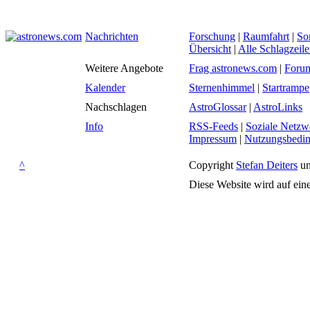
Nachrichten
Forschung
|
Raumfahrt
|
So
Übersicht
|
Alle Schlagzeil
Weitere Angebote
Frag astronews.com
|
Foru
Kalender
Sternenhimmel
|
Startrampe
Nachschlagen
AstroGlossar
|
AstroLinks
Info
RSS-Feeds
|
Soziale Netzw
Impressum
|
Nutzungsbedi
^
Copyright
Stefan Deiters
un
Diese Website wird auf ein