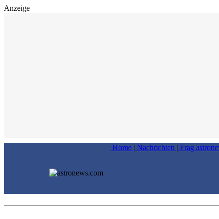
Anzeige
Home
|
Nachrichten
|
Frag astron