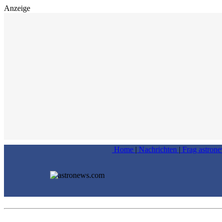
Anzeige
Home
|
Nachrichten
|
Frag astron