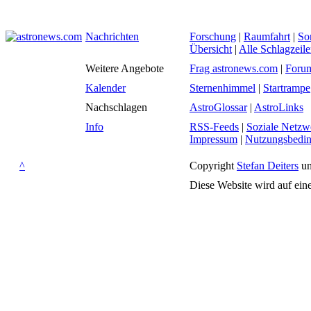
Nachrichten
Forschung
|
Raumfahrt
|
So
Übersicht
|
Alle Schlagzeil
Weitere Angebote
Frag astronews.com
|
Foru
Kalender
Sternenhimmel
|
Startrampe
Nachschlagen
AstroGlossar
|
AstroLinks
Info
RSS-Feeds
|
Soziale Netzw
Impressum
|
Nutzungsbedi
^
Copyright
Stefan Deiters
un
Diese Website wird auf ein