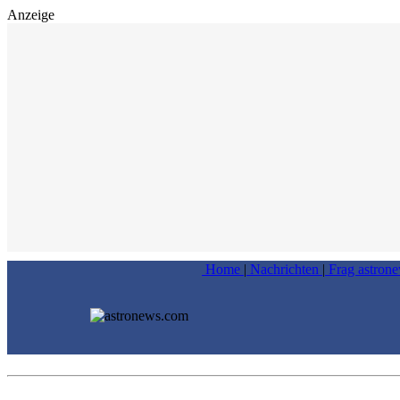
Anzeige
Home
|
Nachrichten
|
Frag astron