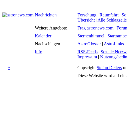
Nachrichten
Forschung
|
Raumfahrt
|
So
Übersicht
|
Alle Schlagzeil
Weitere Angebote
Frag astronews.com
|
Foru
Kalender
Sternenhimmel
|
Startrampe
Nachschlagen
AstroGlossar
|
AstroLinks
Info
RSS-Feeds
|
Soziale Netzw
Impressum
|
Nutzungsbedi
^
Copyright
Stefan Deiters
un
Diese Website wird auf ein