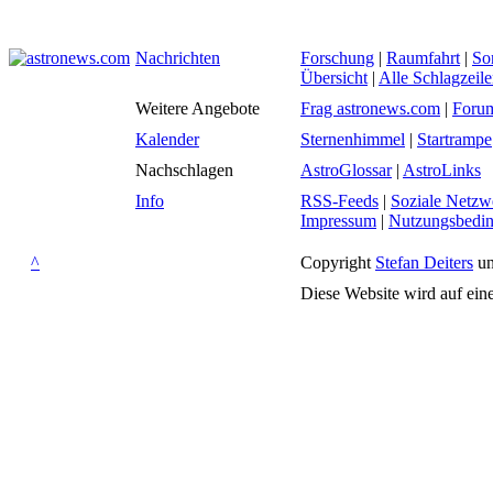
Nachrichten
Forschung
|
Raumfahrt
|
So
Übersicht
|
Alle Schlagzeil
Weitere Angebote
Frag astronews.com
|
Foru
Kalender
Sternenhimmel
|
Startrampe
Nachschlagen
AstroGlossar
|
AstroLinks
Info
RSS-Feeds
|
Soziale Netzw
Impressum
|
Nutzungsbedi
^
Copyright
Stefan Deiters
un
Diese Website wird auf ein