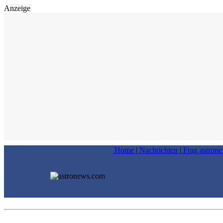
Anzeige
Home
|
Nachrichten
|
Frag astron