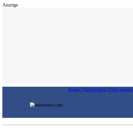
Anzeige
Home
|
Nachrichten
|
Frag astron