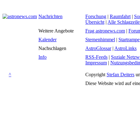
Nachrichten
Forschung
|
Raumfahrt
|
So
Übersicht
|
Alle Schlagzeil
Weitere Angebote
Frag astronews.com
|
Foru
Kalender
Sternenhimmel
|
Startrampe
Nachschlagen
AstroGlossar
|
AstroLinks
Info
RSS-Feeds
|
Soziale Netzw
Impressum
|
Nutzungsbedi
^
Copyright
Stefan Deiters
un
Diese Website wird auf ein