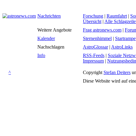
Nachrichten
Forschung
|
Raumfahrt
|
So
Übersicht
|
Alle Schlagzeil
Weitere Angebote
Frag astronews.com
|
Foru
Kalender
Sternenhimmel
|
Startrampe
Nachschlagen
AstroGlossar
|
AstroLinks
Info
RSS-Feeds
|
Soziale Netzw
Impressum
|
Nutzungsbedi
^
Copyright
Stefan Deiters
un
Diese Website wird auf ein