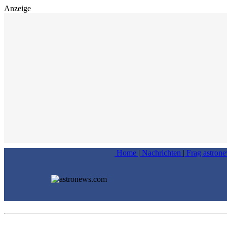
Anzeige
Home
|
Nachrichten
|
Frag astron