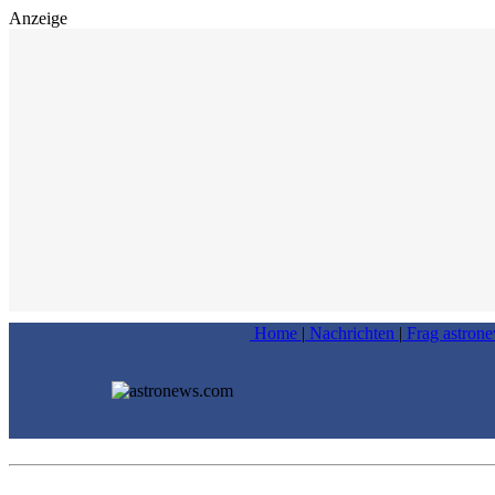
Anzeige
Home
|
Nachrichten
|
Frag astron