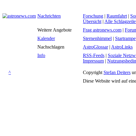
Nachrichten
Forschung
|
Raumfahrt
|
So
Übersicht
|
Alle Schlagzeil
Weitere Angebote
Frag astronews.com
|
Foru
Kalender
Sternenhimmel
|
Startrampe
Nachschlagen
AstroGlossar
|
AstroLinks
Info
RSS-Feeds
|
Soziale Netzw
Impressum
|
Nutzungsbedi
^
Copyright
Stefan Deiters
un
Diese Website wird auf ein