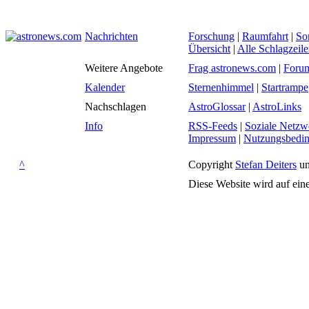
Nachrichten
Forschung
|
Raumfahrt
|
So
Übersicht
|
Alle Schlagzeil
Weitere Angebote
Frag astronews.com
|
Foru
Kalender
Sternenhimmel
|
Startrampe
Nachschlagen
AstroGlossar
|
AstroLinks
Info
RSS-Feeds
|
Soziale Netzw
Impressum
|
Nutzungsbedi
^
Copyright
Stefan Deiters
un
Diese Website wird auf ein