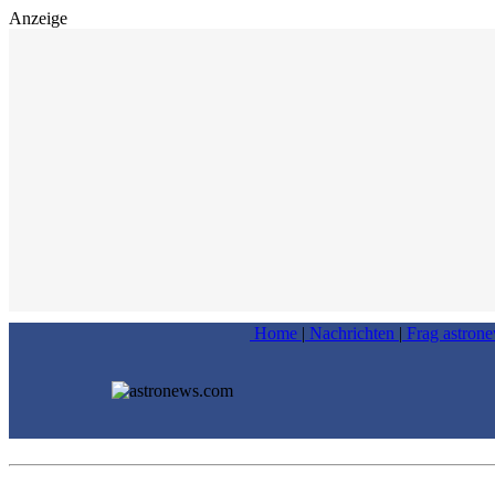
Anzeige
Home
|
Nachrichten
|
Frag astron