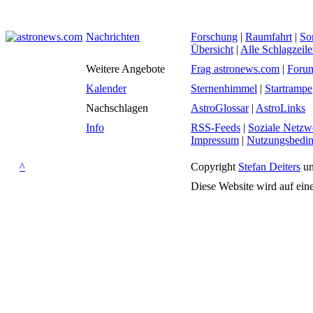
Nachrichten
Forschung
|
Raumfahrt
|
So
Übersicht
|
Alle Schlagzeil
Weitere Angebote
Frag astronews.com
|
Foru
Kalender
Sternenhimmel
|
Startrampe
Nachschlagen
AstroGlossar
|
AstroLinks
Info
RSS-Feeds
|
Soziale Netzw
Impressum
|
Nutzungsbedi
^
Copyright
Stefan Deiters
un
Diese Website wird auf ein