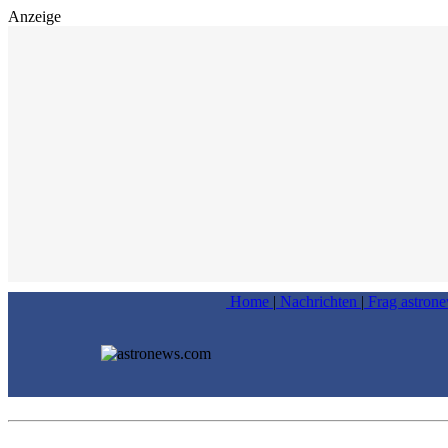
Anzeige
Home
|
Nachrichten
|
Frag astron