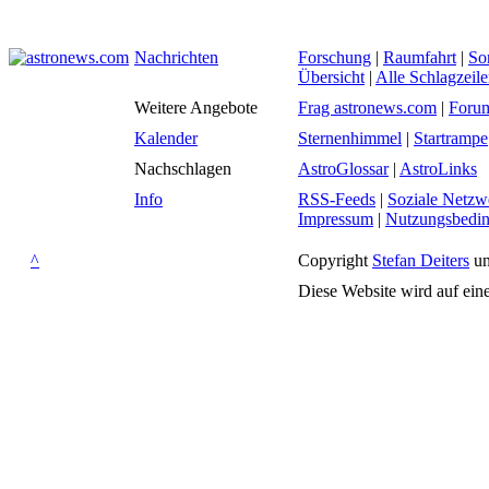
Nachrichten
Forschung
|
Raumfahrt
|
So
Übersicht
|
Alle Schlagzeil
Weitere Angebote
Frag astronews.com
|
Foru
Kalender
Sternenhimmel
|
Startrampe
Nachschlagen
AstroGlossar
|
AstroLinks
Info
RSS-Feeds
|
Soziale Netzw
Impressum
|
Nutzungsbedi
^
Copyright
Stefan Deiters
un
Diese Website wird auf ein