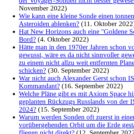
der Voyager-Sonden nicht besser gewese
November 2022)
Wie kann eine kleine Sonde einen tonne
Asteroiden ablenken?
(11. Oktober 2022
Hat New Horizons auch eine "Goldene Sch
Bord?
(4. Oktober 2022)
Hätte man in den 1970er Jahren schon v
gewusst, wäre es da nicht sinnvoller ge
zu einem nicht allzu weit entfernten Plan
schicken?
(30. September 2022)
War nicht auch Alexander Gerst schon I
Kommandant?
(16. September 2022)
Welche Pläne gibt es mit Axiom Space hin
geplanten Rückzugs Russlands von der I
2024?
(15. September 2022)
Warum werden Sonden oft zuerst in eine
vorübergehenden Orbit um die Erde gest
fliegen nicht direkt?
(12. September 202