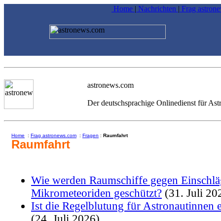
Home
|
Nachrichten
|
Frag astron
astronews.com
Der deutschsprachige Onlinedienst für As
Home
:
Frag astronews.com
:
Fragen
:
Raumfahrt
Raumfahrt
Wie werden Raumschiffe gegen Einschlä
Mikrometeoriden geschützt?
(31. Juli 20
Ist die Regelblutung für Astronautinnen 
(24. Juli 2026)