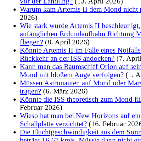
vor der Landung?
(13. April 2026)
Warum kam Artemis II dem Mond nicht 
2026)
Wie stark wurde Artemis II beschleunigt
anfänglichen Erdumlaufbahn Richtung 
fliegen?
(8. April 2026)
Könnte Artemis II im Falle eines Notfalls
Rückkehr an der ISS andocken?
(7. Apri
Kann man das Raumschiff Orion auf se
Mond mit bloßem Auge verfolgen?
(1. A
Müssen Astronauten auf Mond oder Mars
tragen?
(6. März 2026)
Könnte die ISS theoretisch zum Mond fl
Februar 2026)
Wieso hat man bei New Horizons auf ein
Schallplatte verzichtet?
(16. Februar 202
Die Fluchtgeschwindigkeit aus dem Son
beträgt 16,67 km/s. Müsste dann nicht ei