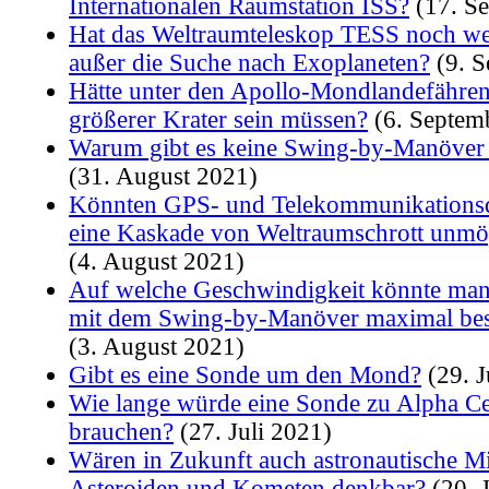
Internationalen Raumstation ISS?
(17. S
Hat das Weltraumteleskop TESS noch we
außer die Suche nach Exoplaneten?
(9. S
Hätte unter den Apollo-Mondlandefähren 
größerer Krater sein müssen?
(6. Septem
Warum gibt es keine Swing-by-Manöve
(31. August 2021)
Könnten GPS- und Telekommunikationsd
eine Kaskade von Weltraumschrott unmö
(4. August 2021)
Auf welche Geschwindigkeit könnte man
mit dem Swing-by-Manöver maximal bes
(3. August 2021)
Gibt es eine Sonde um den Mond?
(29. J
Wie lange würde eine Sonde zu Alpha Ce
brauchen?
(27. Juli 2021)
Wären in Zukunft auch astronautische M
Asteroiden und Kometen denkbar?
(20. J