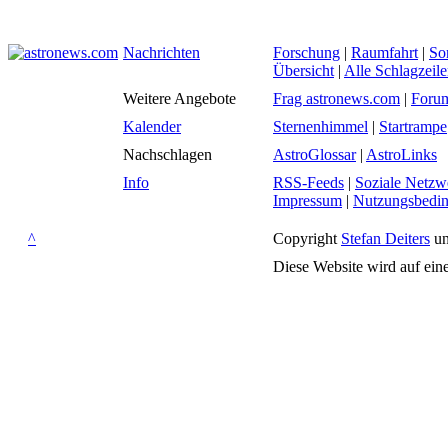
Nachrichten
Forschung
|
Raumfahrt
|
So
Übersicht
|
Alle Schlagzeil
Weitere Angebote
Frag astronews.com
|
Foru
Kalender
Sternenhimmel
|
Startrampe
Nachschlagen
AstroGlossar
|
AstroLinks
Info
RSS-Feeds
|
Soziale Netzw
Impressum
|
Nutzungsbedi
^
Copyright
Stefan Deiters
un
Diese Website wird auf ein