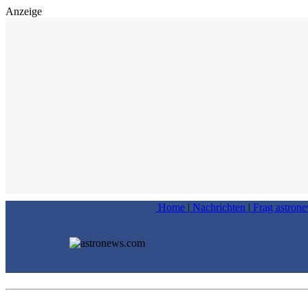
Anzeige
Home
|
Nachrichten
|
Frag astron