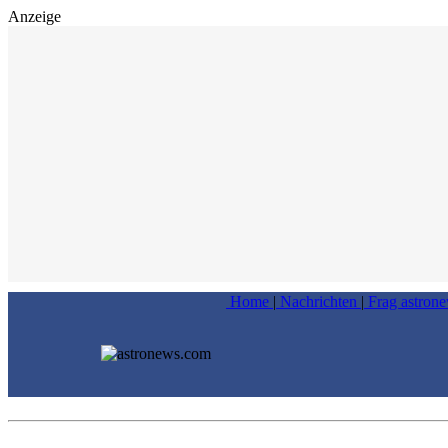
Anzeige
Home
|
Nachrichten
|
Frag astron