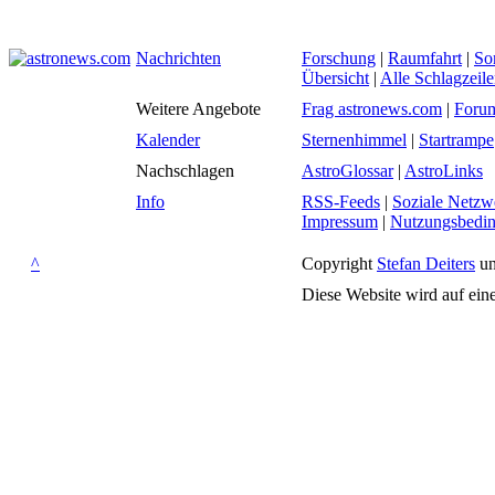
Nachrichten
Forschung
|
Raumfahrt
|
So
Übersicht
|
Alle Schlagzeil
Weitere Angebote
Frag astronews.com
|
Foru
Kalender
Sternenhimmel
|
Startrampe
Nachschlagen
AstroGlossar
|
AstroLinks
Info
RSS-Feeds
|
Soziale Netzw
Impressum
|
Nutzungsbedi
^
Copyright
Stefan Deiters
un
Diese Website wird auf ein