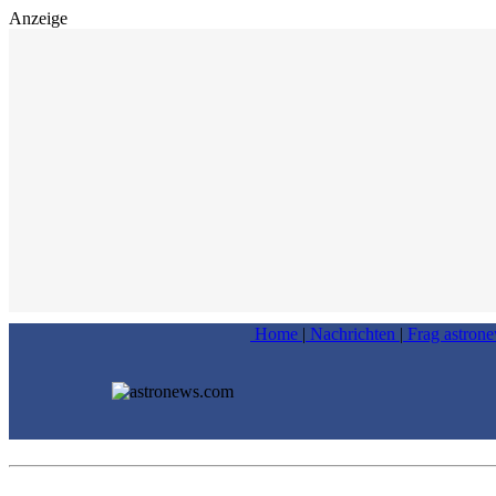
Anzeige
Home
|
Nachrichten
|
Frag astron