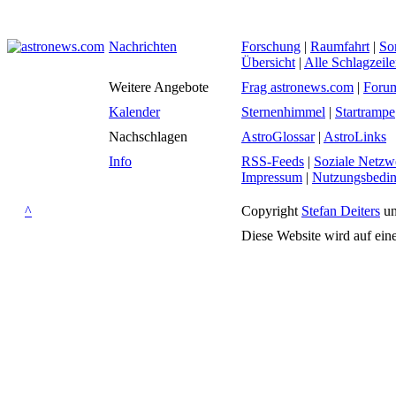
Nachrichten
Forschung
|
Raumfahrt
|
So
Übersicht
|
Alle Schlagzeil
Weitere Angebote
Frag astronews.com
|
Foru
Kalender
Sternenhimmel
|
Startrampe
Nachschlagen
AstroGlossar
|
AstroLinks
Info
RSS-Feeds
|
Soziale Netzw
Impressum
|
Nutzungsbedi
^
Copyright
Stefan Deiters
un
Diese Website wird auf ein