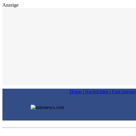
Anzeige
Home
|
Nachrichten
|
Frag astron