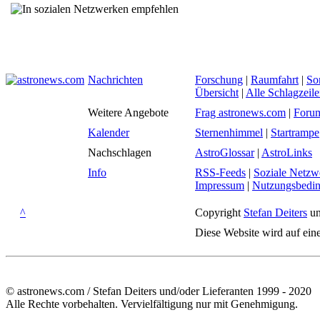
Nachrichten
Forschung
|
Raumfahrt
|
So
Übersicht
|
Alle Schlagzeil
Weitere Angebote
Frag astronews.com
|
Foru
Kalender
Sternenhimmel
|
Startrampe
Nachschlagen
AstroGlossar
|
AstroLinks
Info
RSS-Feeds
|
Soziale Netzw
Impressum
|
Nutzungsbedi
^
Copyright
Stefan Deiters
un
Diese Website wird auf ein
© astronews.com / Stefan Deiters und/oder Lieferanten 1999 - 2020
Alle Rechte vorbehalten. Vervielfältigung nur mit Genehmigung.