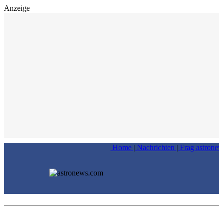
Anzeige
Home
|
Nachrichten
|
Frag astron