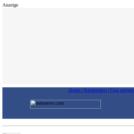
Anzeige
Home
|
Nachrichten
|
Frag astron