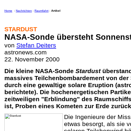
Home
:
Nachrichten
:
Raumfahrt
:
Artikel
STARDUST
NASA-Sonde übersteht Sonnens
von
Stefan Deiters
astronews.com
22. November 2000
Die kleine NASA-Sonde
Stardust
überstand
massives Teilchenbombardement von der 
durch eine gewaltige solare Eruption (as
berichtete). Die hochenergetischen Partike
zeitweiligen "Erblindung" des Raumschiff
ist, Proben eines Kometen zur Erde zurüc
Die Ingenieure der Mis
etwas besorgt, als sie 
solaren Teilchenwind hö