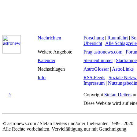
Nachrichten
Forschung
|
Raumfahrt
|
So
Übersicht
|
Alle Schlagzeil
Weitere Angebote
Frag astronews.com
|
Foru
Kalender
Sternenhimmel
|
Startrampe
Nachschlagen
AstroGlossar
|
AstroLinks
Info
RSS-Feeds
|
Soziale Netzw
Impressum
|
Nutzungsbedi
^
Copyright
Stefan Deiters
un
Diese Website wird auf ein
© astronews.com / Stefan Deiters und/oder Lieferanten 1999 - 2020
Alle Rechte vorbehalten. Vervielfältigung nur mit Genehmigung.