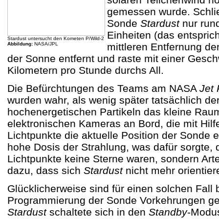
gemessen wurde. Schlie
Sonde
Stardust
nur run
Einheiten (das entspric
Stardust untersucht den Kometen P/Wild-2
Abbildung:
NASA/JPL
mittleren Entfernung de
der Sonne entfernt und raste mit einer Gesch
Kilometern pro Stunde durchs All.
Die Befürchtungen des Teams am NASA
Jet 
wurden wahr, als wenig später tatsächlich de
hochenergetischen Partikeln das kleine Raums
elektronischen Kameras an Bord, die mit Hilfe
Lichtpunkte die aktuelle Position der Sonde er
hohe Dosis der Strahlung, was dafür sorgte, d
Lichtpunkte keine Sterne waren, sondern Arte
dazu, dass sich
Stardust
nicht mehr orientier
Glücklicherweise sind für einen solchen Fall 
Programmierung der Sonde Vorkehrungen get
Stardust
schaltete sich in den
Standby
-Modus