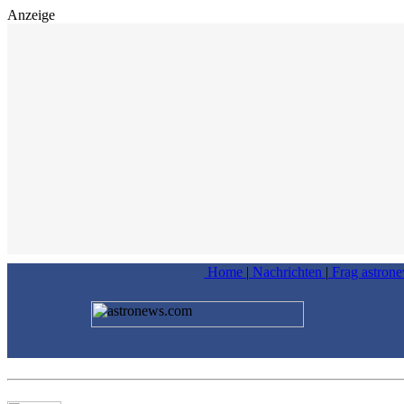
Anzeige
Home
|
Nachrichten
|
Frag astron