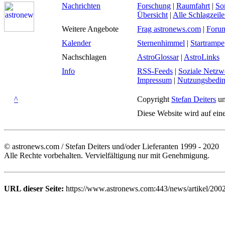
Nachrichten
Forschung
|
Raumfahrt
|
So
Übersicht
|
Alle Schlagzeil
Weitere Angebote
Frag astronews.com
|
Foru
Kalender
Sternenhimmel
|
Startrampe
Nachschlagen
AstroGlossar
|
AstroLinks
Info
RSS-Feeds
|
Soziale Netzw
Impressum
|
Nutzungsbedi
^
Copyright
Stefan Deiters
un
Diese Website wird auf ein
© astronews.com / Stefan Deiters und/oder Lieferanten 1999 - 2020
Alle Rechte vorbehalten. Vervielfältigung nur mit Genehmigung.
URL dieser Seite:
https://www.astronews.com:443/news/artikel/200