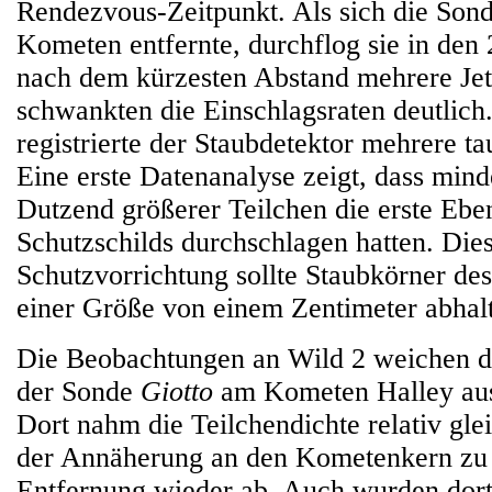
Rendezvous-Zeitpunkt. Als sich die Son
Kometen entfernte, durchflog sie in den 
nach dem kürzesten Abstand mehrere Jets
schwankten die Einschlagsraten deutlich
registrierte der Staubdetektor mehrere ta
Eine erste Datenanalyse zeigt, dass mind
Dutzend größerer Teilchen die erste Eb
Schutzschilds durchschlagen hatten. Die
Schutzvorrichtung sollte Staubkörner de
einer Größe von einem Zentimeter abhal
Die Beobachtungen an Wild 2 weichen d
der Sonde
Giotto
am Kometen Halley aus
Dort nahm die Teilchendichte relativ gl
der Annäherung an den Kometenkern zu 
Entfernung wieder ab. Auch wurden dort 