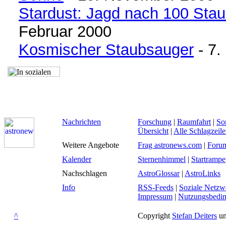
Stardust: Jagd nach 100 Sta
Februar 2000
Kosmischer Staubsauger
- 7.
Nachrichten
Forschung
|
Raumfahrt
|
So
Übersicht
|
Alle Schlagzeil
Weitere Angebote
Frag astronews.com
|
Foru
Kalender
Sternenhimmel
|
Startrampe
Nachschlagen
AstroGlossar
|
AstroLinks
Info
RSS-Feeds
|
Soziale Netzw
Impressum
|
Nutzungsbedi
^
Copyright
Stefan Deiters
un