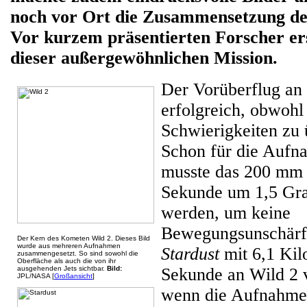
noch vor Ort die Zusammensetzung de
Vor kurzem präsentierten Forscher er
dieser außergewöhnlichen Mission.
Der Vorüberflug an
erfolgreich, obwohl
Schwierigkeiten zu
Schon für die Auf
musste das 200 mm 
Sekunde um 1,5 Gr
werden, um keine
Bewegungsunschärfe
Der Kern des Kometen Wild 2. Dieses Bild
wurde aus mehreren Aufnahmen
Stardust
mit 6,1 Kil
zusammengesetzt. So sind sowohl die
Oberfläche als auch die von ihr
ausgehenden Jets sichtbar.
Bild:
Sekunde an Wild 2 
JPL/NASA [
Großansicht
]
wenn die Aufnahme