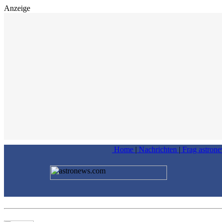
Anzeige
Home
|
Nachrichten
|
Frag astron