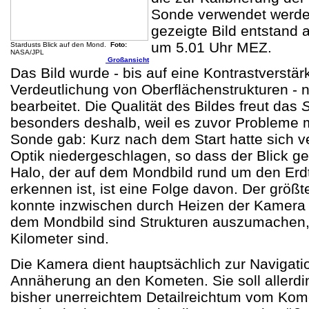
Sonde verwendet werden
gezeigte Bild entstand
um 5.01 Uhr MEZ.
Stardusts Blick auf den Mond.
Foto:
NASA/JPL
Großansicht
Das Bild wurde - bis auf eine Kontrastverstär
Verdeutlichung von Oberflächenstrukturen - 
bearbeitet. Die Qualität des Bildes freut das
S
besonders deshalb, weil es zuvor Probleme 
Sonde gab: Kurz nach dem Start hatte sich v
Optik niedergeschlagen, so dass der Blick get
Halo, der auf dem Mondbild rund um den Erd
erkennen ist, ist eine Folge davon. Der größt
konnte inzwischen durch Heizen der Kamera 
dem Mondbild sind Strukturen auszumachen, 
Kilometer sind.
Die Kamera dient hauptsächlich zur Navigati
Annäherung an den Kometen. Sie soll allerdi
bisher unerreichtem Detailreichtum vom Kome