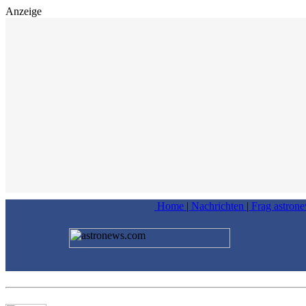
Anzeige
Home
|
Nachrichten
|
Frag astron