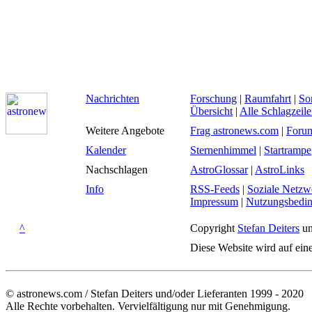
Nachrichten
Forschung
|
Raumfahrt
|
So
Übersicht
|
Alle Schlagzeil
Weitere Angebote
Frag astronews.com
|
Foru
Kalender
Sternenhimmel
|
Startrampe
Nachschlagen
AstroGlossar
|
AstroLinks
Info
RSS-Feeds
|
Soziale Netzw
Impressum
|
Nutzungsbedi
^
Copyright
Stefan Deiters
un
Diese Website wird auf ein
© astronews.com / Stefan Deiters und/oder Lieferanten 1999 - 2020
Alle Rechte vorbehalten. Vervielfältigung nur mit Genehmigung.