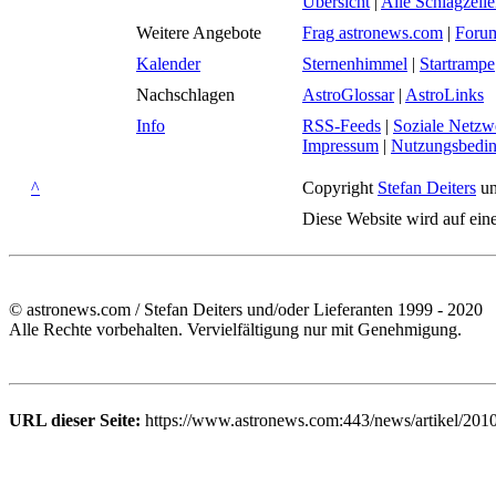
Übersicht
|
Alle Schlagzeil
Weitere Angebote
Frag astronews.com
|
Foru
Kalender
Sternenhimmel
|
Startrampe
Nachschlagen
AstroGlossar
|
AstroLinks
Info
RSS-Feeds
|
Soziale Netzw
Impressum
|
Nutzungsbedi
^
Copyright
Stefan Deiters
un
Diese Website wird auf ein
© astronews.com / Stefan Deiters und/oder Lieferanten 1999 - 2020
Alle Rechte vorbehalten. Vervielfältigung nur mit Genehmigung.
URL dieser Seite:
https://www.astronews.com:443/news/artikel/201