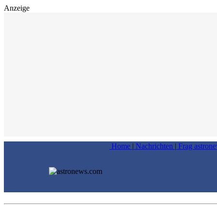
Anzeige
Home
|
Nachrichten
|
Frag astron