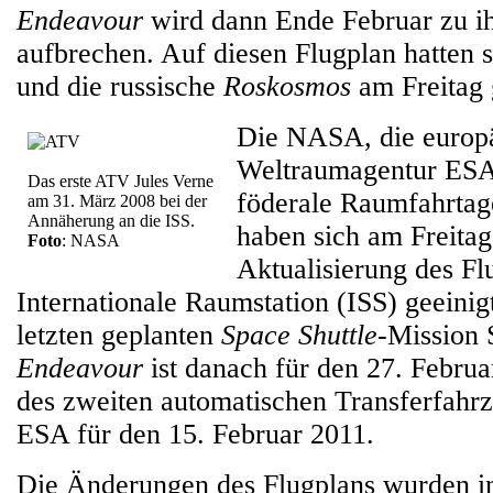
Endeavour
wird dann Ende Februar zu ih
aufbrechen. Auf diesen Flugplan hatte
und die russische
Roskosmos
am Freitag 
Die NASA, die europ
Weltraumagentur ESA 
Das erste ATV Jules Verne
föderale Raumfahrta
am 31. März 2008 bei der
Annäherung an die ISS.
haben sich am Freitag
Foto
: NASA
Aktualisierung des Fl
Internationale Raumstation (ISS) geeinigt
letzten geplanten
Space Shuttle
-Mission 
Endeavour
ist danach für den 27. Februa
des zweiten automatischen Transferfahr
ESA für den 15. Februar 2011.
Die Änderungen des Flugplans wurden 