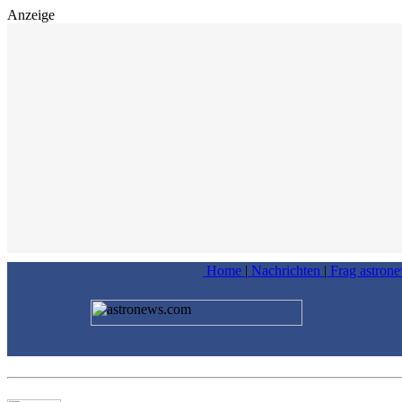
Anzeige
Home
|
Nachrichten
|
Frag astron