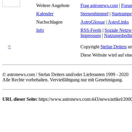
Weitere Angebote
Frag astronews.com
|
Foru
Kalender
Sternenhimmel
|
Startrampe
Nachschlagen
AstroGlossar
|
AstroLinks
Info
RSS-Feeds
|
Soziale Netzw
Impressum
|
Nutzungsbedi
^
Copyright
Stefan Deiters
un
Diese Website wird auf ein
© astronews.com / Stefan Deiters und/oder Lieferanten 1999 - 2020
Alle Rechte vorbehalten. Vervielfältigung nur mit Genehmigung.
URL dieser Seite:
https://www.astronews.com:443/news/artikel/200