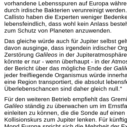
vorhandene Lebensspuren auf Europa währen
durch irdische Bakterien verunreinigt werde
Callisto haben die Experten weniger Bedenke
lebensfeindlich, dass wohl kein Anlass bestehe
zum Schutz von Planeten anzuwenden.
Das gleiche würde auch für Jupiter selbst ge
davon ausginge, dass irgendein irdischer Or
Zerstörung
Galileos
in der Jupiteratmosphäre
könnte er nur - wenn überhaupt - in der Atmo
der Bericht über das mögliche Ende der
Gali
jeder freifliegende Organismus würde innerhal
eine Region transportiert, die absolut lebensf
Überlebenschancen sind daher gleich null."
Für den weiteren Betrieb empfiehlt das Grem
Galileo
ständig zu überwachen um im Ernstfall
einleiten zu können, die die Sonde auf einen 
Kollisionskurs zum Jupiter lenken. Für künft
Mond Europa spricht sich die Mehrheit der Ex