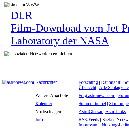
DLR
Film-Download vom Jet P
Laboratory der NASA
Nachrichten
Forschung
|
Raumfahrt
|
So
Übersicht
|
Alle Schlagzeil
Weitere Angebote
Frag astronews.com
|
Foru
Kalender
Sternenhimmel
|
Startrampe
Nachschlagen
AstroGlossar
|
AstroLinks
Info
RSS-Feeds
|
Soziale Netzw
Impressum
|
Nutzungsbedi