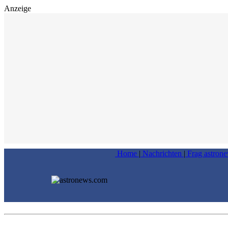
Anzeige
Home
|
Nachrichten
|
Frag astron