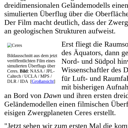
dreidimensionalen Geländemodells einen
simulierten Überflug über die Oberfläche
Der Film macht deutlich, dass der Zwergp
an geologischen Strukturen aufweist.
Erst fliegt die Raum
des Äquators, dann ge
Bildausschnitt aus dem jetzt
Nord- und Südpol hin
veröffentlichten Film eines
simulierten Überflugs über
Wissenschaftler des 
Ceres.
Bild
: NASA / JPL-
Caltech / UCLA / MPS /
für Luft- und Raumfa
DLR / IDA
[
Großansicht
]
mit bisherigen Aufn
an Bord von
Dawn
und ihren ersten drei
Geländemodellen einen filmischen Überf
eisigen Zwergplaneten Ceres erstellt.
"Jetzt sehen wir zum ersten Mal die kom