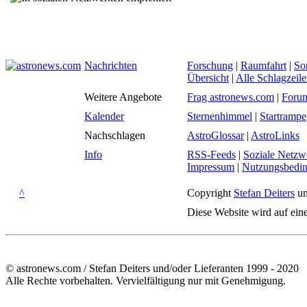
Nachrichten
Forschung
|
Raumfahrt
|
So
Übersicht
|
Alle Schlagzeil
Weitere Angebote
Frag astronews.com
|
Foru
Kalender
Sternenhimmel
|
Startrampe
Nachschlagen
AstroGlossar
|
AstroLinks
Info
RSS-Feeds
|
Soziale Netzw
Impressum
|
Nutzungsbedi
^
Copyright
Stefan Deiters
un
Diese Website wird auf ein
© astronews.com / Stefan Deiters und/oder Lieferanten 1999 - 2020
Alle Rechte vorbehalten. Vervielfältigung nur mit Genehmigung.