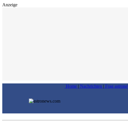
Anzeige
Home
|
Nachrichten
|
Frag astron