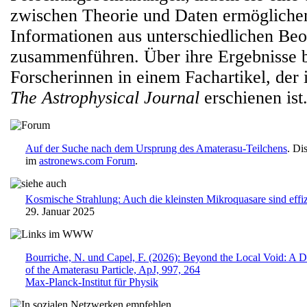
zwischen Theorie und Daten ermögliche
Informationen aus unterschiedlichen Be
zusammenführen. Über ihre Ergebnisse b
Forscherinnen in einem Fachartikel, der i
The Astrophysical Journal
erschienen ist
Auf der Suche nach dem Ursprung des Amaterasu-Teilchens
. Di
im
astronews.com Forum
.
Kosmische Strahlung: Auch die kleinsten Mikroquasare sind effi
29. Januar 2025
Bourriche, N. und Capel, F. (2026): Beyond the Local Void: A Da
of the Amaterasu Particle, ApJ, 997, 264
Max-Planck-Institut für Physik