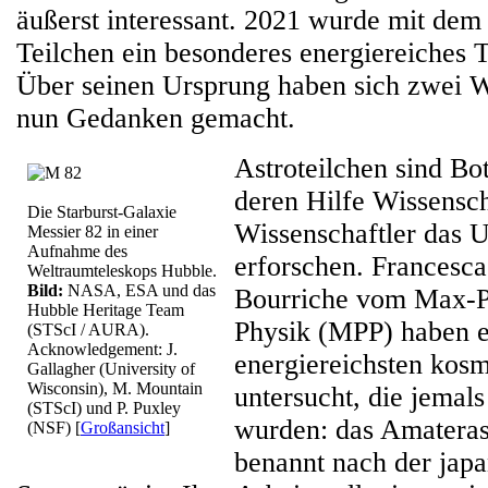
äußerst interessant. 2021 wurde mit de
Teilchen ein besonderes energiereiches Te
Über seinen Ursprung haben sich zwei W
nun Gedanken gemacht.
Astroteilchen sind Bo
deren Hilfe Wissensch
Die Starburst-Galaxie
Wissenschaftler das 
Messier 82 in einer
Aufnahme des
erforschen. Francesc
Weltraumteleskops Hubble.
Bild:
NASA, ESA und das
Bourriche vom Max-Pl
Hubble Heritage Team
Physik (MPP) haben e
(STScI / AURA).
Acknowledgement: J.
energiereichsten kos
Gallagher (University of
Wisconsin), M. Mountain
untersucht, die jemal
(STScI) und P. Puxley
wurden: das Amateras
(NSF)
[
Großansicht
]
benannt nach der jap