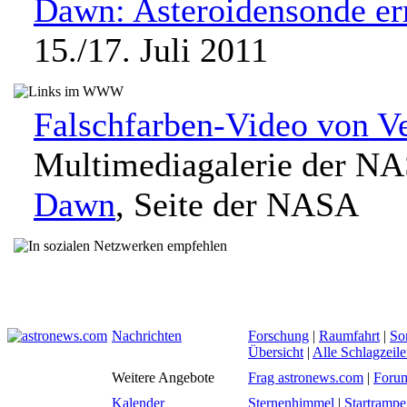
Dawn: Asteroidensonde err
15./17. Juli 2011
Falschfarben-Video von V
Multimediagalerie der N
Dawn
, Seite der NASA
Nachrichten
Forschung
|
Raumfahrt
|
So
Übersicht
|
Alle Schlagzeil
Weitere Angebote
Frag astronews.com
|
Foru
Kalender
Sternenhimmel
|
Startrampe