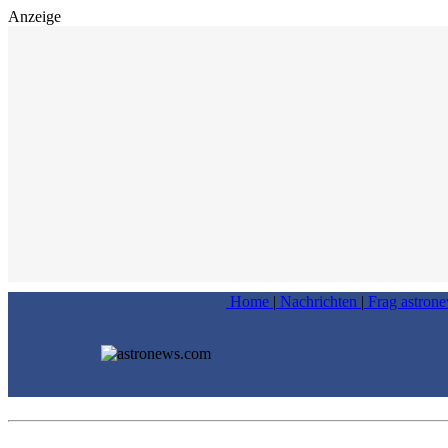
Anzeige
Home
|
Nachrichten
|
Frag astron