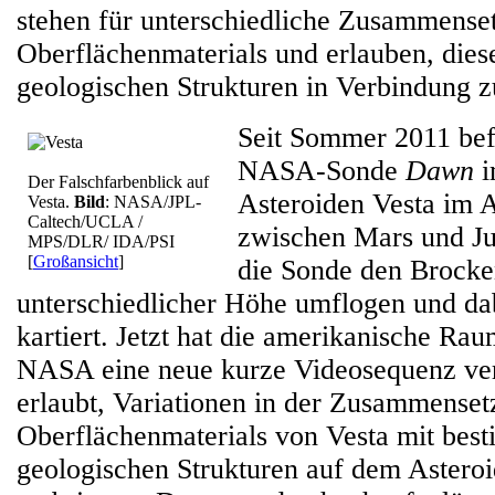
stehen für unterschiedliche Zusammense
Oberflächenmaterials und erlauben, dies
geologischen Strukturen in Verbindung z
Seit Sommer 2011 befi
NASA-Sonde
Dawn
i
Der Falschfarbenblick auf
Asteroiden Vesta im A
Vesta.
Bild
: NASA/JPL-
Caltech/UCLA /
zwischen Mars und Jup
MPS/DLR/ IDA/PSI
[
Großansicht
]
die Sonde den Brocke
unterschiedlicher Höhe umflogen und da
kartiert. Jetzt hat die amerikanische Ra
NASA eine neue kurze Videosequenz verö
erlaubt, Variationen in der Zusammenset
Oberflächenmaterials von Vesta mit bes
geologischen Strukturen auf dem Astero