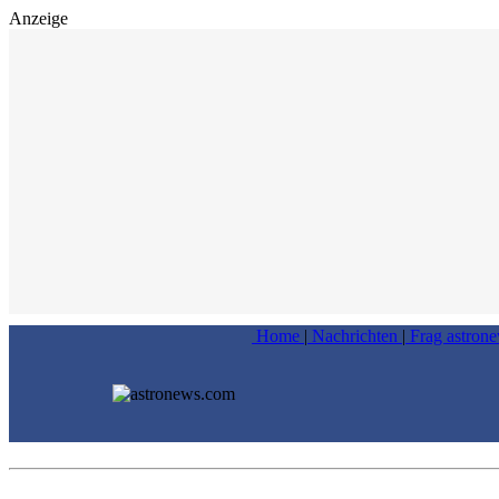
Anzeige
Home
|
Nachrichten
|
Frag astron