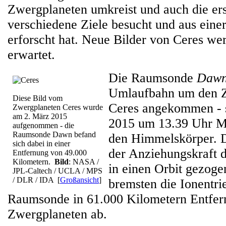
Zwergplaneten umkreist und auch die ers
verschiedene Ziele besucht und aus ein
erforscht hat. Neue Bilder von Ceres wer
erwartet.
Die Raumsonde
Daw
Umlaufbahn um den 
Diese Bild vom
Ceres angekommen - 
Zwergplaneten Ceres wurde
am 2. März 2015
2015 um 13.39 Uhr M
aufgenommen - die
Raumsonde Dawn befand
den Himmelskörper. 
sich dabei in einer
der Anziehungskraft 
Entfernung von 49.000
Kilometern.
Bild
: NASA /
in einen Orbit gezog
JPL-Caltech / UCLA / MPS
/ DLR / IDA
[
Großansicht
]
bremsten die Ionentri
Raumsonde in 61.000 Kilometern Entfe
Zwergplaneten ab.