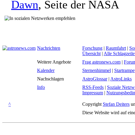
Dawn
, Seite der NASA
Nachrichten
Forschung
|
Raumfahrt
|
So
Übersicht
|
Alle Schlagzeil
Weitere Angebote
Frag astronews.com
|
Foru
Kalender
Sternenhimmel
|
Startrampe
Nachschlagen
AstroGlossar
|
AstroLinks
Info
RSS-Feeds
|
Soziale Netzw
Impressum
|
Nutzungsbedi
^
Copyright
Stefan Deiters
un
Diese Website wird auf ein