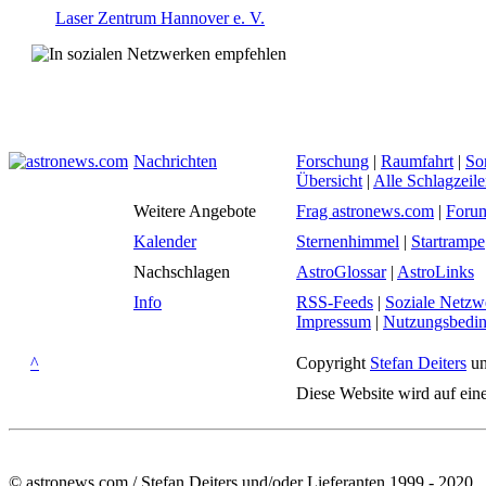
Laser Zentrum Hannover e. V.
Nachrichten
Forschung
|
Raumfahrt
|
So
Übersicht
|
Alle Schlagzeil
Weitere Angebote
Frag astronews.com
|
Foru
Kalender
Sternenhimmel
|
Startrampe
Nachschlagen
AstroGlossar
|
AstroLinks
Info
RSS-Feeds
|
Soziale Netzw
Impressum
|
Nutzungsbedi
^
Copyright
Stefan Deiters
un
Diese Website wird auf ein
© astronews.com / Stefan Deiters und/oder Lieferanten 1999 - 2020