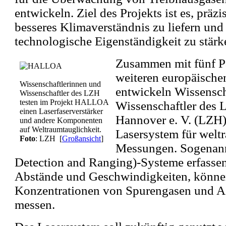
entwickeln. Ziel des Projekts ist es, präzi
besseres Klimaverständnis zu liefern und
technologische Eigenständigkeit zu stärk
Zusammen mit fünf Pa
weiteren europäische
Wissenschaftlerinnen und
entwickeln Wissensch
Wissenschaftler des LZH
testen im Projekt HALLOA
Wissenschaftler des 
einen Laserfaserverstärker
Hannover e. V. (LZH)
und andere Komponenten
auf Weltraumtauglichkeit.
Lasersystem für welt
Foto
: LZH
[
Großansicht
]
Messungen. Sogenan
Detection and Ranging)-Systeme erfassen
Abstände und Geschwindigkeiten, können
Konzentrationen von Spurengasen und Ae
messen.