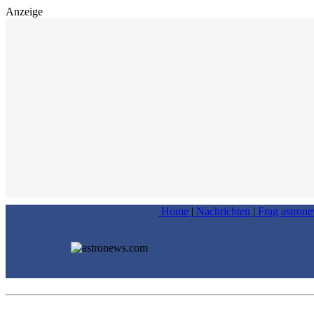
Anzeige
Home
|
Nachrichten
|
Frag astron