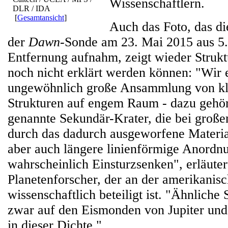
Wissenschaftlern.
DLR / IDA
[
Gesamtansicht
]
Auch das Foto, das d
der
Dawn
-Sonde am 23. Mai 2015 aus 5
Entfernung aufnahm, zeigt wieder Struktu
noch nicht erklärt werden können: "Wir 
ungewöhnlich große Ansammlung von kl
Strukturen auf engem Raum - dazu gehör
genannte Sekundär-Krater, die bei große
durch das dadurch ausgeworfene Material
aber auch längere linienförmige Anordn
wahrscheinlich Einsturzsenken", erläute
Planetenforscher, der an der amerikanis
wissenschaftlich beteiligt ist. "Ähnliche 
zwar auf den Eismonden von Jupiter und 
in dieser Dichte."