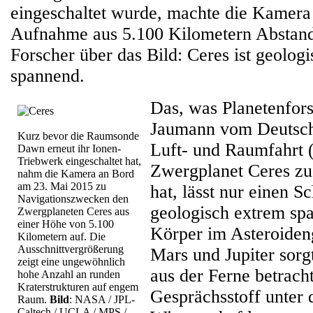
eingeschaltet wurde, machte die Kamera
Aufnahme aus 5.100 Kilometern Abstand.
Forscher über das Bild: Ceres ist geolog
spannend.
Das, was Planetenfors
Jaumann vom Deutsch
Kurz bevor die Raumsonde
Luft- und Raumfahrt
Dawn erneut ihr Ionen-
Triebwerk eingeschaltet hat,
Zwergplanet Ceres z
nahm die Kamera an Bord
am 23. Mai 2015 zu
hat, lässt nur einen Sc
Navigationszwecken den
geologisch extrem sp
Zwergplaneten Ceres aus
einer Höhe von 5.100
Körper im Asteroiden
Kilometern auf. Die
Ausschnittvergrößerung
Mars und Jupiter sorg
zeigt eine ungewöhnlich
aus der Ferne betrach
hohe Anzahl an runden
Kraterstrukturen auf engem
Gesprächsstoff unter 
Raum.
Bild
: NASA / JPL-
Caltech / UCLA / MPS /