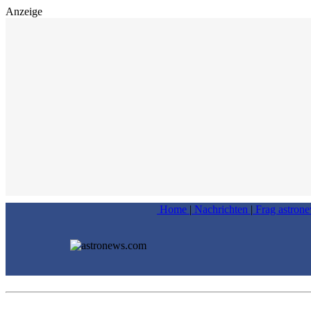
Anzeige
Home
|
Nachrichten
|
Frag astron