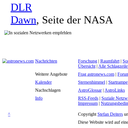
DLR
Dawn
, Seite der NASA
Nachrichten
Forschung
|
Raumfahrt
|
So
Übersicht
|
Alle Schlagzeil
Weitere Angebote
Frag astronews.com
|
Foru
Kalender
Sternenhimmel
|
Startrampe
Nachschlagen
AstroGlossar
|
AstroLinks
Info
RSS-Feeds
|
Soziale Netzw
Impressum
|
Nutzungsbedi
^
Copyright
Stefan Deiters
un
Diese Website wird auf ein