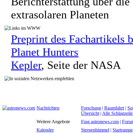
Berichterstattung über di
extrasolaren Planeten
Preprint des Fachartikels 
Planet Hunters
Kepler
, Seite der NASA
Nachrichten
Forschung
|
Raumfahrt
|
So
Übersicht
|
Alle Schlagzeil
Weitere Angebote
Frag astronews.com
|
Foru
Kalender
Sternenhimmel
|
Startrampe