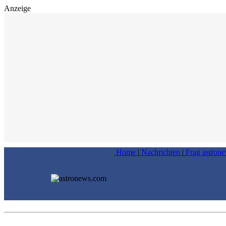
Anzeige
Home
|
Nachrichten
|
Frag astron