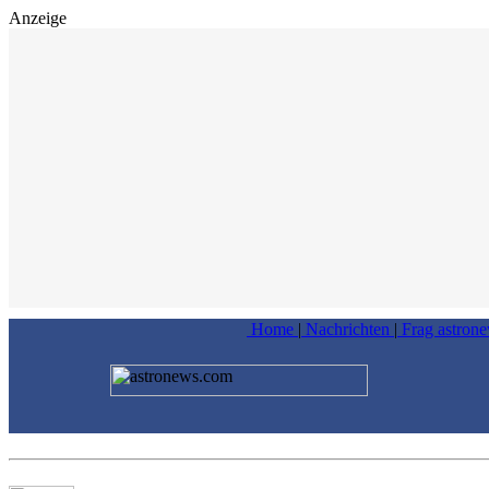
Anzeige
Home
|
Nachrichten
|
Frag astron