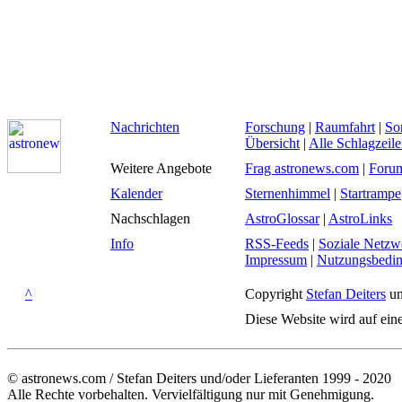
Nachrichten
Forschung
|
Raumfahrt
|
So
Übersicht
|
Alle Schlagzeil
Weitere Angebote
Frag astronews.com
|
Foru
Kalender
Sternenhimmel
|
Startrampe
Nachschlagen
AstroGlossar
|
AstroLinks
Info
RSS-Feeds
|
Soziale Netzw
Impressum
|
Nutzungsbedi
^
Copyright
Stefan Deiters
un
Diese Website wird auf ein
© astronews.com / Stefan Deiters und/oder Lieferanten 1999 - 2020
Alle Rechte vorbehalten. Vervielfältigung nur mit Genehmigung.