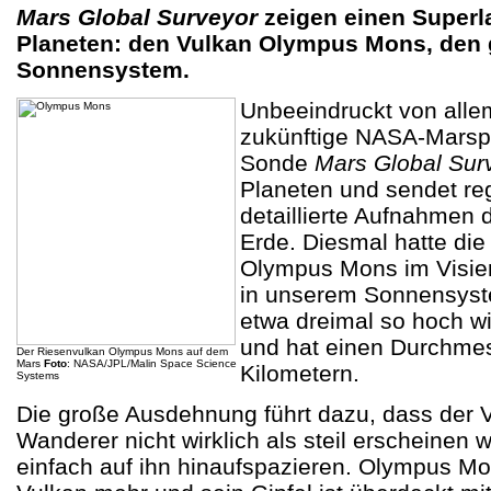
Mars Global Surveyor
zeigen einen Superla
Planeten: den Vulkan Olympus Mons, den 
Sonnensystem.
Unbeeindruckt von alle
zukünftige NASA-Marsp
Sonde
Mars Global Sur
Planeten und sendet r
detaillierte Aufnahmen 
Erde. Diesmal hatte di
Olympus Mons im Visier
in unserem Sonnensyste
etwa dreimal so hoch w
und hat einen Durchme
Der Riesenvulkan Olympus Mons auf dem
Mars
Foto
: NASA/JPL/Malin Space Science
Kilometern.
Systems
Die große Ausdehnung führt dazu, dass der 
Wanderer nicht wirklich als steil erscheinen 
einfach auf ihn hinaufspazieren. Olympus Mon