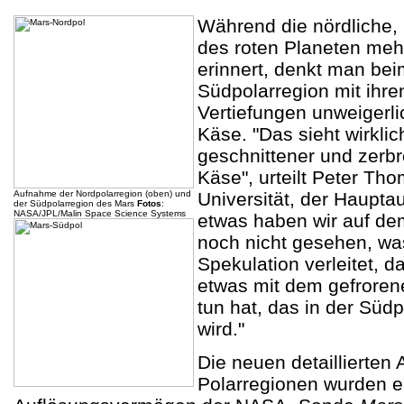
Während die nördliche, 
des roten Planeten meh
erinnert, denkt man bei
Südpolarregion mit ihre
Vertiefungen unweigerl
Käse. "Das sieht wirklic
geschnittener und zerb
Käse", urteilt Peter Th
Aufnahme der Nordpolarregion (oben) und
Universität, der Hauptau
der Südpolarregion des Mars
Fotos
:
NASA/JPL/Malin Space Science Systems
etwas haben wir auf d
noch nicht gesehen, was
Spekulation verleitet, 
etwas mit dem gefroren
tun hat, das in der Süd
wird."
Die neuen detaillierten
Polarregionen wurden e