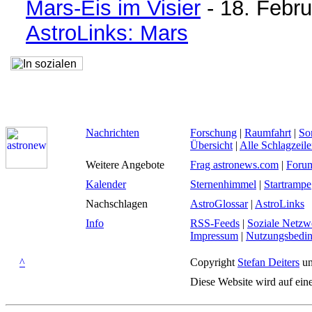
Mars-Eis im Visier
- 18. Febr
AstroLinks: Mars
Nachrichten
Forschung
|
Raumfahrt
|
So
Übersicht
|
Alle Schlagzeil
Weitere Angebote
Frag astronews.com
|
Foru
Kalender
Sternenhimmel
|
Startrampe
Nachschlagen
AstroGlossar
|
AstroLinks
Info
RSS-Feeds
|
Soziale Netzw
Impressum
|
Nutzungsbedi
^
Copyright
Stefan Deiters
un
Diese Website wird auf ein