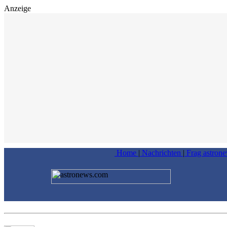
Anzeige
Home
|
Nachrichten
|
Frag astron