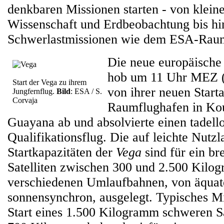
denkbaren Missionen starten
-
von kleine
Wissenschaft und Erdbeobachtung bis hi
Schwerlastmissionen wie dem ESA-Raum
Die neue europäische
hob um 11 Uhr MEZ (7
Start der Vega zu ihrem
von ihrer neuen Start
Jungfernflug.
Bild
: ESA / S.
Corvaja
Raumflughafen in Kou
Guayana ab und absolvierte einen tadell
Qualifikationsflug. Die auf leichte Nutzl
Startkapazitäten der
Vega
sind für ein br
Satelliten zwischen 300 und 2.500 Kilog
verschiedenen Umlaufbahnen, von äquato
sonnensynchron, ausgelegt. Typisches Mis
Start eines 1.500 Kilogramm schweren Sat