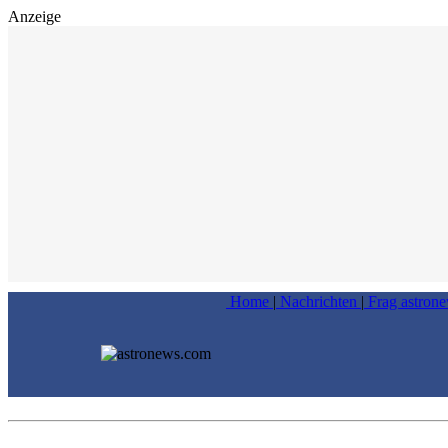
Anzeige
Home
|
Nachrichten
|
Frag astron