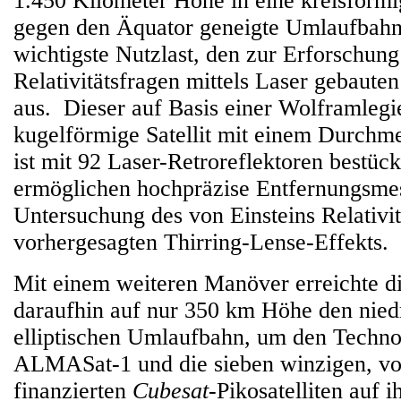
1.450 Kilometer Höhe in eine kreisförm
gegen den Äquator geneigte Umlaufbahn 
wichtigste Nutzlast, den zur Erforschun
Relativitätsfragen mittels Laser gebaute
aus. Dieser auf Basis einer Wolframlegi
kugelförmige Satellit mit einem Durchm
ist mit 92 Laser-Retroreflektoren bestück
ermöglichen hochpräzise Entfernungsme
Untersuchung des von Einsteins Relativit
vorhergesagten Thirring-Lense-Effekts.
Mit einem weiteren Manöver erreichte d
daraufhin auf nur 350 km Höhe den niedr
elliptischen Umlaufbahn, um den Technol
ALMASat-1 und die sieben winzigen, v
finanzierten
Cubesat
-Pikosatelliten auf