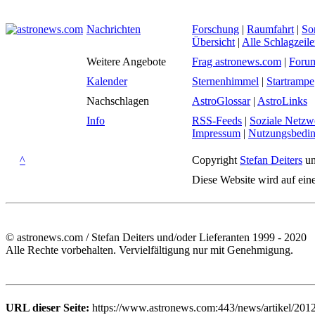
Nachrichten
Forschung
|
Raumfahrt
|
So
Übersicht
|
Alle Schlagzeil
Weitere Angebote
Frag astronews.com
|
Foru
Kalender
Sternenhimmel
|
Startrampe
Nachschlagen
AstroGlossar
|
AstroLinks
Info
RSS-Feeds
|
Soziale Netzw
Impressum
|
Nutzungsbedi
^
Copyright
Stefan Deiters
un
Diese Website wird auf ein
© astronews.com / Stefan Deiters und/oder Lieferanten 1999 - 2020
Alle Rechte vorbehalten. Vervielfältigung nur mit Genehmigung.
URL dieser Seite:
https://www.astronews.com:443/news/artikel/201