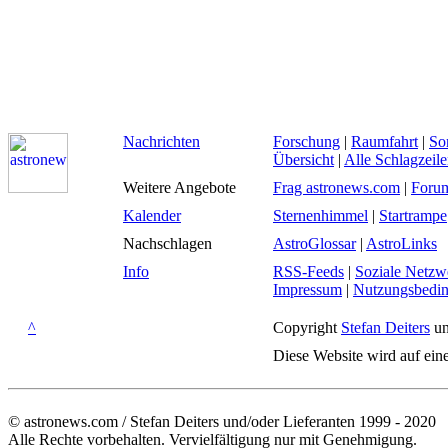
Nachrichten
Forschung
|
Raumfahrt
|
So
Übersicht
|
Alle Schlagzeil
Weitere Angebote
Frag astronews.com
|
Foru
Kalender
Sternenhimmel
|
Startrampe
Nachschlagen
AstroGlossar
|
AstroLinks
Info
RSS-Feeds
|
Soziale Netzw
Impressum
|
Nutzungsbedi
^
Copyright
Stefan Deiters
un
Diese Website wird auf ein
© astronews.com / Stefan Deiters und/oder Lieferanten 1999 - 2020
Alle Rechte vorbehalten. Vervielfältigung nur mit Genehmigung.