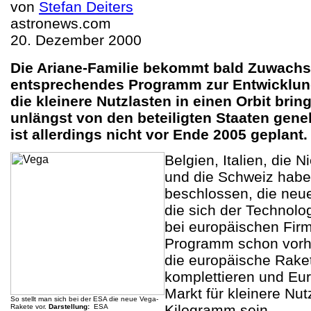
von
Stefan Deiters
astronews.com
20. Dezember 2000
Die Ariane-Familie bekommt bald Zuwachs
entsprechendes Programm zur Entwicklun
die kleinere Nutzlasten in einen Orbit brin
unlängst von den beteiligten Staaten gene
ist allerdings nicht vor Ende 2005 geplant
Belgien, Italien, die
und die Schweiz hab
beschlossen, die neu
die sich der Technolog
bei europäischen Fir
Programm schon vorh
die europäische Rake
komplettieren und Eu
Markt für kleinere Nu
So stellt man sich bei der ESA die neue Vega-
Kilogramm sein.
Rakete vor.
Darstellung:
ESA