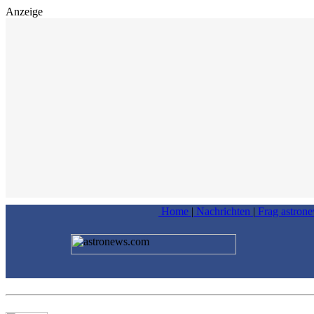
Anzeige
Home
|
Nachrichten
|
Frag astron