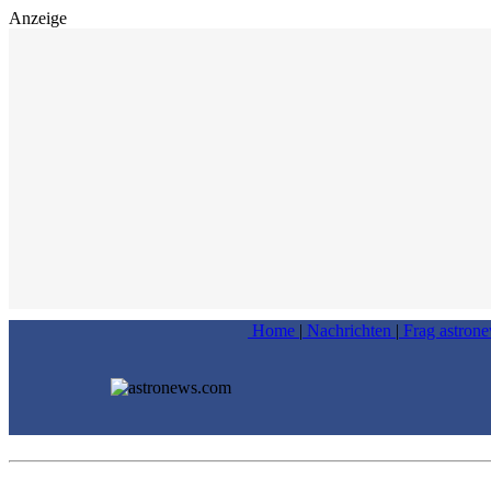
Anzeige
Home
|
Nachrichten
|
Frag astron