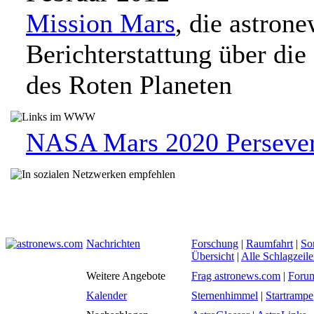
Mission Mars
, die astron
Berichterstattung über die
des Roten Planeten
NASA Mars 2020 Perseve
Nachrichten
Forschung
|
Raumfahrt
|
So
Übersicht
|
Alle Schlagzeil
Weitere Angebote
Frag astronews.com
|
Foru
Kalender
Sternenhimmel
|
Startrampe