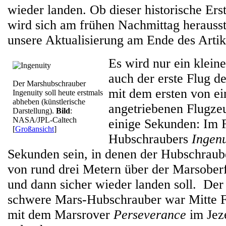
wieder landen. Ob dieser historische Erst
wird sich am frühen Nachmittag herausst
unsere Aktualisierung am Ende des Artik
Es wird nur ein klein
auch der erste Flug d
Der Marshubschrauber
mit dem ersten von e
Ingenuity soll heute erstmals
abheben (künstlerische
angetriebenen Flugze
Darstellung).
Bild
:
NASA/JPL-Caltech
einige Sekunden: Im F
[
Großansicht
]
Hubschraubers
Ingenu
Sekunden sein, in denen der Hubschraub
von rund drei Metern über der Marsobe
und dann sicher wieder landen soll. De
schwere Mars-Hubschrauber war Mitte 
mit dem Marsrover
Perseverance
im Jez