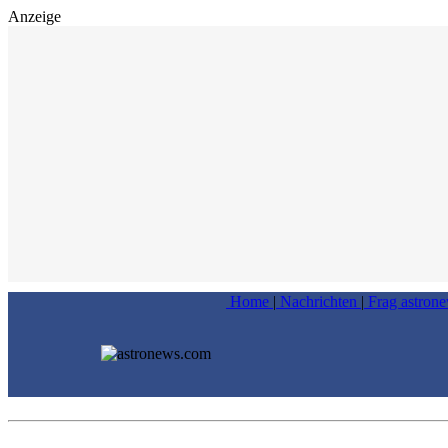
Anzeige
Home
|
Nachrichten
|
Frag astron