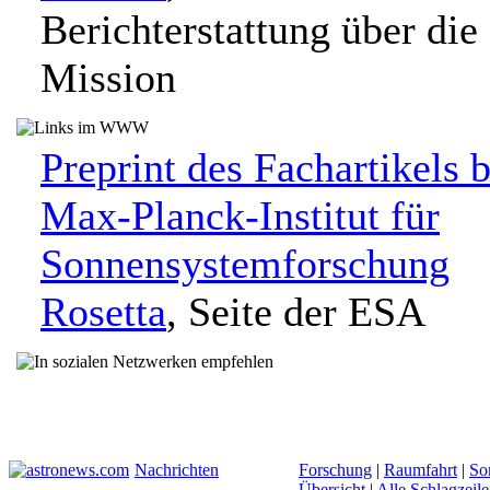
Berichterstattung über die
Mission
Preprint des Fachartikels b
Max-Planck-Institut für
Sonnensystemforschung
Rosetta
, Seite der ESA
Nachrichten
Forschung
|
Raumfahrt
|
So
Übersicht
|
Alle Schlagzeil