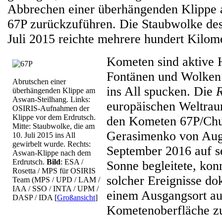
Abbrechen einer überhängenden Klippe
67P zurückzuführen. Die Staubwolke de
Juli 2015 reichte mehrere hundert Kilome
Kometen sind aktive 
Fontänen und Wolken
Abrutschen einer
ins All spucken. Die
R
überhängenden Klippe am
Aswan-Steilhang. Links:
europäischen Weltrau
OSIRIS-Aufnahmen der
Klippe vor dem Erdrutsch.
den Kometen 67P/Ch
Mitte: Staubwolke, die am
Gerasimenko von Aug
10. Juli 2015 ins All
gewirbelt wurde. Rechts:
September 2016 auf 
Aswan-Klippe nach dem
Erdrutsch.
Bild
: ESA /
Sonne begleitete, kon
Rosetta / MPS für OSIRIS
solcher Ereignisse d
Team (MPS / UPD / LAM /
IAA / SSO / INTA / UPM /
einem Ausgangsort au
DASP / IDA
[
Großansicht
]
Kometenoberfläche z