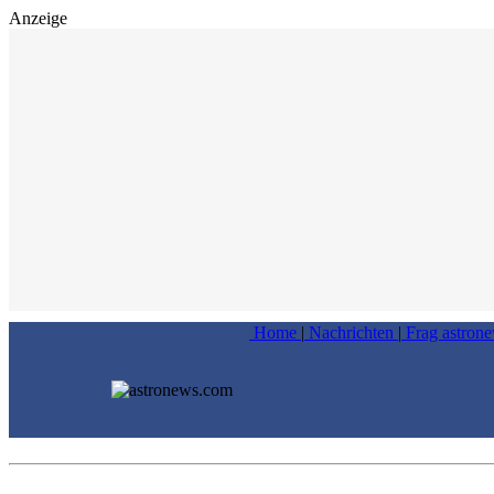
Anzeige
Home
|
Nachrichten
|
Frag astron