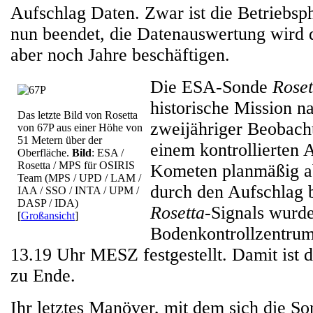
Aufschlag Daten. Zwar ist die Betriebsp
nun beendet, die Datenauswertung wird 
aber noch Jahre beschäftigen.
Die ESA-Sonde
Roset
historische Mission n
Das letzte Bild von Rosetta
zweijähriger Beobacht
von 67P aus einer Höhe von
51 Metern über der
einem kontrollierten 
Oberfläche.
Bild
: ESA /
Rosetta / MPS für OSIRIS
Kometen planmäßig a
Team (MPS / UPD / LAM /
durch den Aufschlag b
IAA / SSO / INTA / UPM /
DASP / IDA)
Rosetta
-Signals wur
[
Großansicht
]
Bodenkontrollzentrum
13.19 Uhr MESZ festgestellt. Damit ist d
zu Ende.
Ihr letztes Manöver, mit dem sich die S