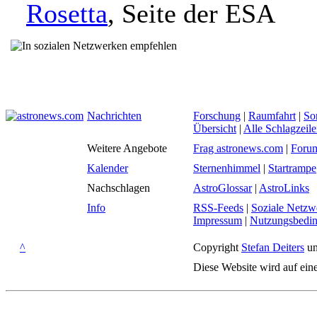
Rosetta
, Seite der ESA
Nachrichten
Forschung
|
Raumfahrt
|
So
Übersicht
|
Alle Schlagzeil
Weitere Angebote
Frag astronews.com
|
Foru
Kalender
Sternenhimmel
|
Startrampe
Nachschlagen
AstroGlossar
|
AstroLinks
Info
RSS-Feeds
|
Soziale Netzw
Impressum
|
Nutzungsbedi
^
Copyright
Stefan Deiters
un
Diese Website wird auf ein