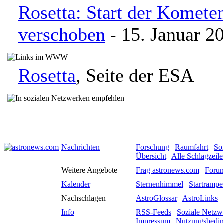
Rosetta: Start der Komete
verschoben
- 15. Januar 2
Rosetta
, Seite der ESA
Nachrichten
Forschung
|
Raumfahrt
|
So
Übersicht
|
Alle Schlagzeil
Weitere Angebote
Frag astronews.com
|
Foru
Kalender
Sternenhimmel
|
Startrampe
Nachschlagen
AstroGlossar
|
AstroLinks
Info
RSS-Feeds
|
Soziale Netzw
Impressum
|
Nutzungsbedi