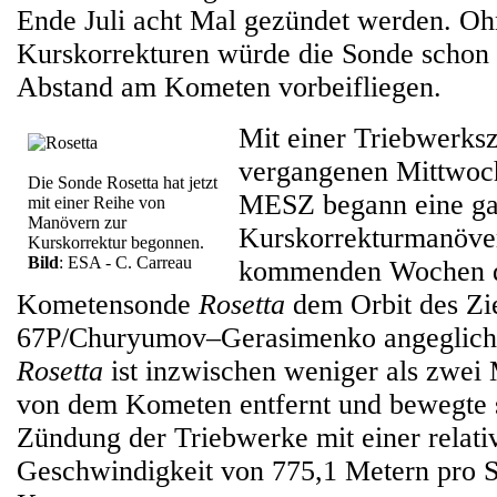
Ende Juli acht Mal gezündet werden. Oh
Kurskorrekturen würde die Sonde schon 
Abstand am Kometen vorbeifliegen.
Mit einer Triebwerk
vergangenen Mittwoc
Die Sonde Rosetta hat jetzt
MESZ begann eine ga
mit einer Reihe von
Manövern zur
Kurskorrekturmanöver
Kurskorrektur begonnen.
Bild
: ESA - C. Carreau
kommenden Wochen d
Kometensonde
Rosetta
dem Orbit des Zi
67P/Churyumov–Gerasimenko angegliche
Rosetta
ist inzwischen weniger als zwei 
von dem Kometen entfernt und bewegte s
Zündung der Triebwerke mit einer relati
Geschwindigkeit von 775,1 Metern pro