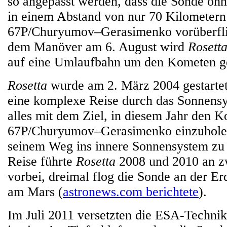
so angepasst werden, dass die Sonde ohn
in einem Abstand von nur 70 Kilometern
67P/Churyumov–Gerasimenko vorüberfli
dem Manöver am 6. August wird
Rosett
auf eine Umlaufbahn um den Kometen g
Rosetta
wurde am 2. März 2004 gestartet
eine komplexe Reise durch das Sonnens
alles mit dem Ziel, in diesem Jahr den 
67P/Churyumov–Gerasimenko einzuholen
seinem Weg ins innere Sonnensystem zu 
Reise führte
Rosetta
2008 und 2010 an z
vorbei, dreimal flog die Sonde an der Er
am Mars (
astronews.com berichtete
).
Im Juli 2011 versetzten die ESA-Techni