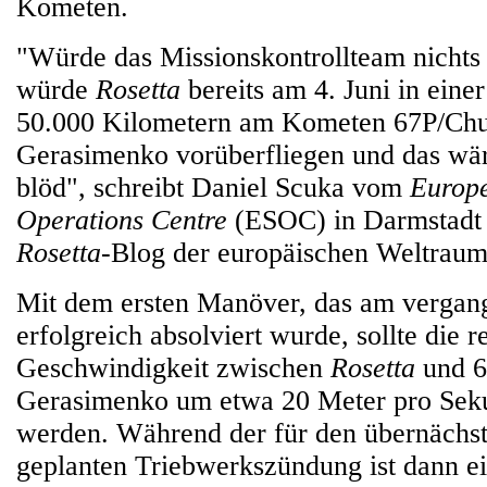
Kometen.
"Würde das Missionskontrollteam nichts
würde
Rosetta
bereits am 4. Juni in eine
50.000 Kilometern am Kometen 67P/Ch
Gerasimenko vorüberfliegen und das wär
blöd", schreibt Daniel Scuka vom
Europ
Operations Centre
(ESOC) in Darmstadt i
Rosetta
-Blog der europäischen Weltrau
Mit dem ersten Manöver, das am verga
erfolgreich absolviert wurde, sollte die r
Geschwindigkeit zwischen
Rosetta
und 6
Gerasimenko um etwa 20 Meter pro Seku
werden. Während der für den übernächs
geplanten Triebwerkszündung ist dann e