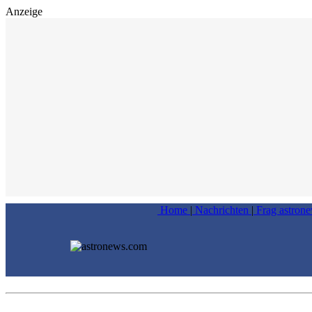
Anzeige
Home
|
Nachrichten
|
Frag astron