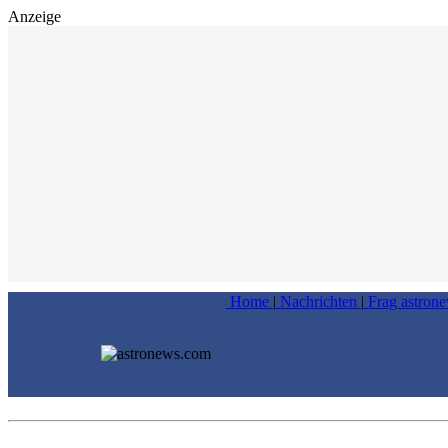
Anzeige
Home
|
Nachrichten
|
Frag astron