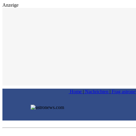
Anzeige
Home
|
Nachrichten
|
Frag astron