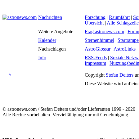
Nachrichten
Forschung
|
Raumfahrt
|
So
Übersicht
|
Alle Schlagzeil
Weitere Angebote
Frag astronews.com
|
Foru
Kalender
Sternenhimmel
|
Startrampe
Nachschlagen
AstroGlossar
|
AstroLinks
Info
RSS-Feeds
|
Soziale Netzw
Impressum
|
Nutzungsbedi
^
Copyright
Stefan Deiters
un
Diese Website wird auf ein
© astronews.com / Stefan Deiters und/oder Lieferanten 1999 - 2020
Alle Rechte vorbehalten. Vervielfältigung nur mit Genehmigung.