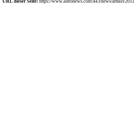
URL dieser Seite:
https://www.astronews.com:443/news/artikel/201