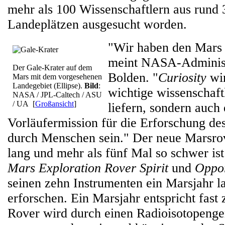
mehr als 100 Wissenschaftlern aus rund 3
Landeplätzen ausgesucht worden.
"Wir haben den Mars f
meint NASA-Administ
Der Gale-Krater auf dem
Bolden. "
Curiosity
wir
Mars mit dem vorgesehenen
Landegebiet (Ellipse).
Bild
:
wichtige wissenschaft
NASA / JPL-Caltech / ASU
/ UA
[
Großansicht
]
liefern, sondern auch 
Vorläufermission für die Erforschung des
durch Menschen sein." Der neue Marsrov
lang und mehr als fünf Mal so schwer ist
Mars Exploration Rover
Spirit
und
Oppor
seinen zehn Instrumenten ein Marsjahr 
erforschen. Ein Marsjahr entspricht fast
Rover wird durch einen Radioisotopenge