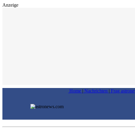
Anzeige
Home
|
Nachrichten
|
Frag astron