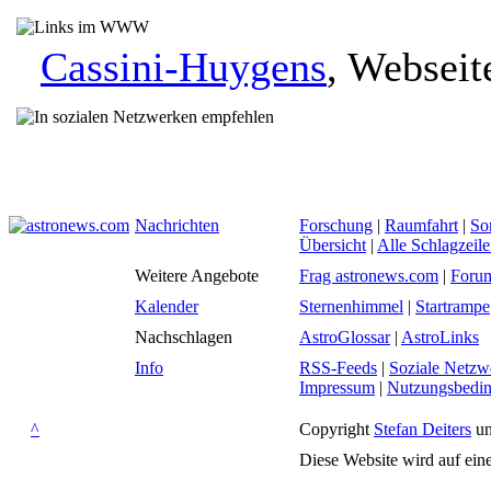
Cassini-Huygens
, Websei
Nachrichten
Forschung
|
Raumfahrt
|
So
Übersicht
|
Alle Schlagzeil
Weitere Angebote
Frag astronews.com
|
Foru
Kalender
Sternenhimmel
|
Startrampe
Nachschlagen
AstroGlossar
|
AstroLinks
Info
RSS-Feeds
|
Soziale Netzw
Impressum
|
Nutzungsbedi
^
Copyright
Stefan Deiters
un
Diese Website wird auf ein