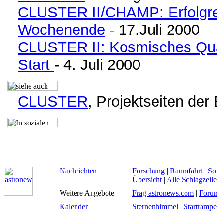
CLUSTER II
/CHAMP
:
Erfolgr
Wochenende
- 17.Juli 2000
CLUSTER
II: Kosmisches Qua
Start
- 4. Juli 2000
CLUSTER
, Projektseiten der
Nachrichten
Forschung
|
Raumfahrt
|
So
Übersicht
|
Alle Schlagzeil
Weitere Angebote
Frag astronews.com
|
Foru
Kalender
Sternenhimmel
|
Startrampe