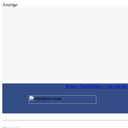
Anzeige
Home
|
Nachrichten
|
Frag astron