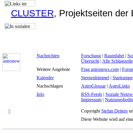
CLUSTER
, Projektseiten der
Nachrichten
Forschung
|
Raumfahrt
|
So
Übersicht
|
Alle Schlagzeil
Weitere Angebote
Frag astronews.com
|
Foru
Kalender
Sternenhimmel
|
Startrampe
Nachschlagen
AstroGlossar
|
AstroLinks
Info
RSS-Feeds
|
Soziale Netzw
Impressum
|
Nutzungsbedi
^
Copyright
Stefan Deiters
un
Diese Website wird auf ein