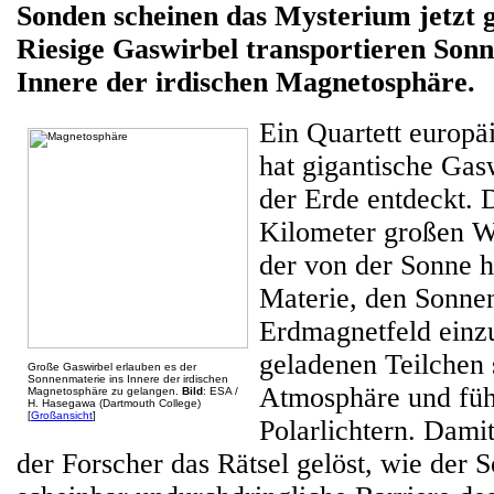
Sonden scheinen das Mysterium jetzt g
Riesige Gaswirbel transportieren Sonn
Innere der irdischen Magnetosphäre.
Ein Quartett europ
hat gigantische Gas
der Erde entdeckt. 
Kilometer großen Wi
der von der Sonne 
Materie, den Sonnen
Erdmagnetfeld einz
geladenen Teilchen 
Große Gaswirbel erlauben es der
Sonnenmaterie ins Innere der irdischen
Atmosphäre und füh
Magnetosphäre zu gelangen.
Bild
: ESA /
H. Hasegawa (Dartmouth College)
[
Großansicht
]
Polarlichtern. Damit
der Forscher das Rätsel gelöst, wie der