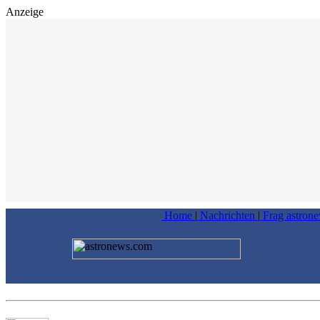
Anzeige
Home
|
Nachrichten
|
Frag astron