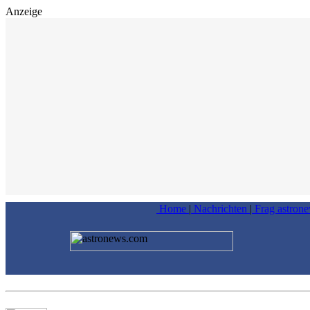
Anzeige
Home
|
Nachrichten
|
Frag astron