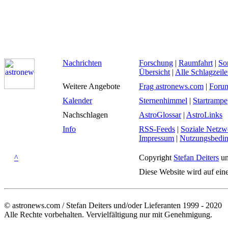
Nachrichten
Forschung
|
Raumfahrt
|
So
Übersicht
|
Alle Schlagzeil
Weitere Angebote
Frag astronews.com
|
Foru
Kalender
Sternenhimmel
|
Startrampe
Nachschlagen
AstroGlossar
|
AstroLinks
Info
RSS-Feeds
|
Soziale Netzw
Impressum
|
Nutzungsbedi
^
Copyright
Stefan Deiters
un
Diese Website wird auf ein
© astronews.com / Stefan Deiters und/oder Lieferanten 1999 - 2020
Alle Rechte vorbehalten. Vervielfältigung nur mit Genehmigung.