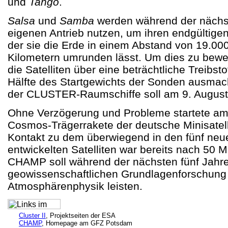
und
Tango
.
Salsa
und
Samba
werden während der nächs
eigenen Antrieb nutzen, um ihren endgültigen
der sie die Erde in einem Abstand von 19.00
Kilometern umrunden lässt. Um dies zu bewer
die Satelliten über eine beträchtliche Treibst
Hälfte des Startgewichts der Sonden ausmac
der CLUSTER-Raumschiffe soll am 9. August
Ohne Verzögerung und Probleme startete am
Cosmos-Trägerrakete der deutsche Minisatel
Kontakt zu dem überwiegend in den fünf ne
entwickelten Satelliten war bereits nach 50 M
CHAMP soll während der nächsten fünf Jahre 
geowissenschaftlichen Grundlagenforschung
Atmosphärenphysik leisten.
Cluster II
, Projektseiten der ESA
CHAMP
, Homepage am GFZ Potsdam