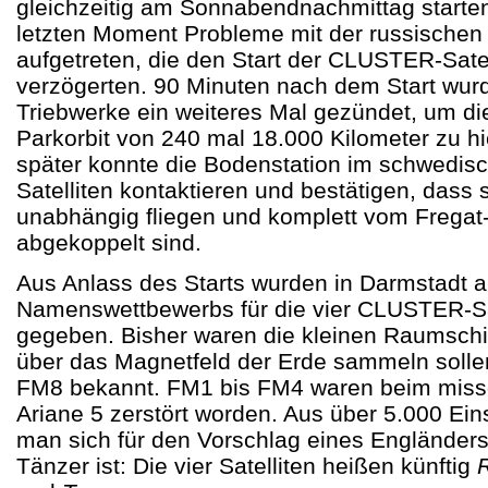
gleichzeitig am Sonnabendnachmittag starte
letzten Moment Probleme mit der russischen
aufgetreten, die den Start der CLUSTER-Sate
verzögerten. 90 Minuten nach dem Start wurd
Triebwerke ein weiteres Mal gezündet, um die
Parkorbit von 240 mal 18.000 Kilometer zu 
später konnte die Bodenstation im schwedisc
Satelliten kontaktieren und bestätigen, dass
unabhängig fliegen und komplett vom Fregat
abgekoppelt sind.
Aus Anlass des Starts wurden in Darmstadt 
Namenswettbewerbs für die vier CLUSTER-Sa
gegeben. Bisher waren die kleinen Raumschif
über das Magnetfeld der Erde sammeln sollen
FM8 bekannt. FM1 bis FM4 waren beim missg
Ariane 5 zerstört worden. Aus über 5.000 Ei
man sich für den Vorschlag eines Engländers,
Tänzer ist: Die vier Satelliten heißen künftig