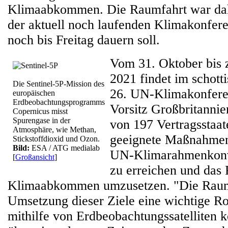
Klimaabkommen. Die Raumfahrt war da
der aktuell noch laufenden Klimakonfere
noch bis Freitag dauern soll.
Vom 31. Oktober bis
2021 findet im schott
Die Sentinel-5P-Mission des
26. UN-Klimakonfere
europäischen
Erdbeobachtungsprogramms
Vorsitz Großbritannien
Copernicus misst
Spurengase in der
von 197 Vertragsstaat
Atmosphäre, wie Methan,
geeignete Maßnahmen,
Stickstoffdioxid und Ozon.
Bild:
ESA / ATG medialab
UN-Klimarahmenkon
[
Großansicht
]
zu erreichen und das 
Klimaabkommen umzusetzen. "Die Raumfa
Umsetzung dieser Ziele eine wichtige Rol
mithilfe von Erdbeobachtungssatelliten k