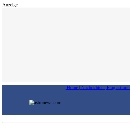
Anzeige
Home
|
Nachrichten
|
Frag astron