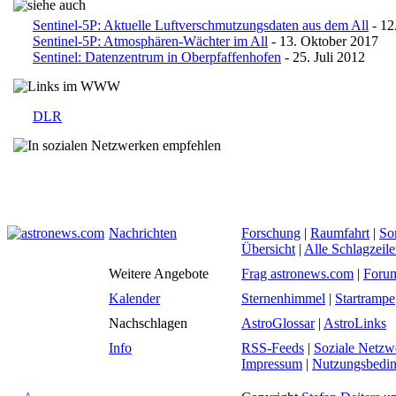
Sentinel-5P: Aktuelle Luftverschmutzungsdaten aus dem All
- 12
Sentinel-5P: Atmosphären-Wächter im All
- 13. Oktober 2017
Sentinel: Datenzentrum in Oberpfaffenhofen
- 25. Juli 2012
DLR
Nachrichten
Forschung
|
Raumfahrt
|
So
Übersicht
|
Alle Schlagzeil
Weitere Angebote
Frag astronews.com
|
Foru
Kalender
Sternenhimmel
|
Startrampe
Nachschlagen
AstroGlossar
|
AstroLinks
Info
RSS-Feeds
|
Soziale Netzw
Impressum
|
Nutzungsbedi